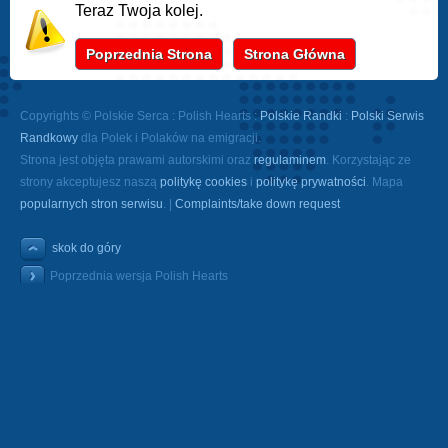
Teraz Twoja kolej.
Poprzednia Strona
Strona Główna
Copyrights © Polskie Serca : Polish Hearts :
Polskie Randki
:
Polski Serwis
Randkowy
dla Polek i Polaków na emigracji.
Strona jest objęta prawami autorskimi oraz
regulaminem
. Korzystając ze
strony akceptujesz naszą
politykę cookies
i
politykę prywatności
. Mapa
popularnych stron serwisu
. |
Complaints/take down request
skok do góry
Poprzednia wersja Polish Hearts