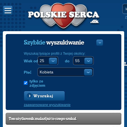
Z
Szybkie
wyszukiwanie
Wyszukaj tysiące profili z Twojej okolicy:
Wiek od
do
POLISH
ENGLISH
Płeć
tylko ze
zdjęciem
Wyszukaj
zaawansowane wyszukiwanie
Ten użytkownik znalazł już to czego szukał.