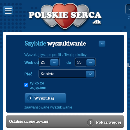
Z
Szybkie
wyszukiwanie
Wyszukaj tysiące profili z Twojej okolicy:
Wiek od
do
POLISH
ENGLISH
Płeć
tylko ze
zdjęciem
Wyszukaj
zaawansowane wyszukiwanie
Ostatnio
zarejestrowani
Pokaż więcej