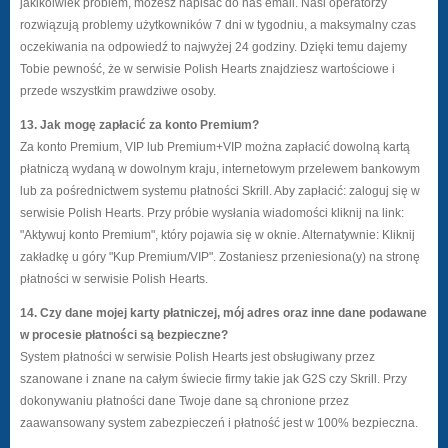
jakikolwiek problem, możesz napisać do nas email. Nasi operatorzy
rozwiązują problemy użytkowników 7 dni w tygodniu, a maksymalny czas
oczekiwania na odpowiedź to najwyżej 24 godziny. Dzięki temu dajemy
Tobie pewność, że w serwisie Polish Hearts znajdziesz wartościowe i
przede wszystkim prawdziwe osoby.
13. Jak mogę zapłacić za konto Premium?
Za konto Premium, VIP lub Premium+VIP można zapłacić dowolną kartą
płatniczą wydaną w dowolnym kraju, internetowym przelewem bankowym
lub za pośrednictwem systemu płatności Skrill. Aby zapłacić: zaloguj się w
serwisie Polish Hearts. Przy próbie wysłania wiadomości kliknij na link:
"Aktywuj konto Premium", który pojawia się w oknie. Alternatywnie: Kliknij
zakładkę u góry "Kup Premium/VIP". Zostaniesz przeniesiona(y) na stronę
płatności w serwisie Polish Hearts.
14. Czy dane mojej karty płatniczej, mój adres oraz inne dane podawane
w procesie płatności są bezpieczne?
System płatności w serwisie Polish Hearts jest obsługiwany przez
szanowane i znane na całym świecie firmy takie jak G2S czy Skrill. Przy
dokonywaniu płatności dane Twoje dane są chronione przez
zaawansowany system zabezpieczeń i płatność jest w 100% bezpieczna.