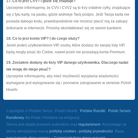
17. Co to jest CVV? I gdzie się znajduje?
Uprzejmie informujemy, że CVV i CVV2 są to trzy ostatnie cyfry, znajdujące
się z tyłu karty, na pasku, gdzie widnieje Twój podpis. Jeśli Twoja karta nie
posiada takiego kodu, prawdopodobnie nie możesz płacić nią za zakupy
dokonane w internecie. Prosimy skontaktować się ze swoim bankiem.
18. Co to jest konto VIP? I do czego służy?
Jeżeli jesteś użytkownikiem VIP, osoby, które dodasz do swojej listy VIP,
będą mogły pisać do Ciebie, nawet jeżeli nie posiadają konta Premium.
19. Zostałem dodany do listy VIP danego użytkownika. Dlaczego nadal
nie mogę do niego pisać?
Uprzejmie informujemy, aby mieć możliwość wysyłania wiadomości
wymagane jest wylogowanie się i ponowne zalogowanie w serwisie Polish
Hearts.
Copyrights © Polskie Serca : Polish Hearts :
Polskie Randki
:
Polski Serwis
Randkowy
dla Polek i Polaków na emigracji.
Strona jest objęta prawami autorskimi oraz
regulaminem
. Korzystając ze
strony akceptujesz naszą
politykę cookies
i
politykę prywatności
. Mapa