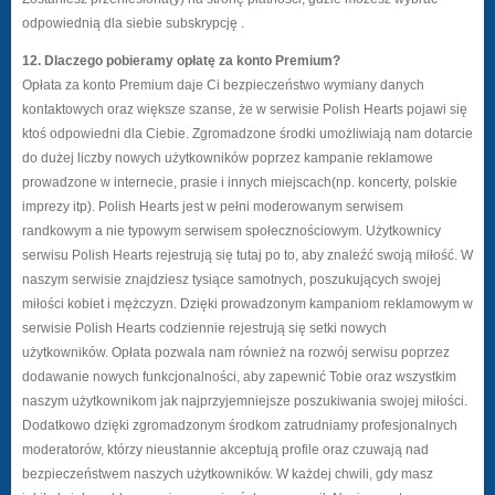
odpowiednią dla siebie subskrypcję .
12. Dlaczego pobieramy opłatę za konto Premium?
Opłata za konto Premium daje Ci bezpieczeństwo wymiany danych
kontaktowych oraz większe szanse, że w serwisie Polish Hearts pojawi się
ktoś odpowiedni dla Ciebie. Zgromadzone środki umożliwiają nam dotarcie
do dużej liczby nowych użytkowników poprzez kampanie reklamowe
prowadzone w internecie, prasie i innych miejscach(np. koncerty, polskie
imprezy itp). Polish Hearts jest w pełni moderowanym serwisem
randkowym a nie typowym serwisem społecznościowym. Użytkownicy
serwisu Polish Hearts rejestrują się tutaj po to, aby znaleźć swoją miłość. W
naszym serwisie znajdziesz tysiące samotnych, poszukujących swojej
miłości kobiet i mężczyzn. Dzięki prowadzonym kampaniom reklamowym w
serwisie Polish Hearts codziennie rejestrują się setki nowych
użytkowników. Opłata pozwala nam również na rozwój serwisu poprzez
dodawanie nowych funkcjonalności, aby zapewnić Tobie oraz wszystkim
naszym użytkownikom jak najprzyjemniejsze poszukiwania swojej miłości.
Dodatkowo dzięki zgromadzonym środkom zatrudniamy profesjonalnych
moderatorów, którzy nieustannie akceptują profile oraz czuwają nad
bezpieczeństwem naszych użytkowników. W każdej chwili, gdy masz