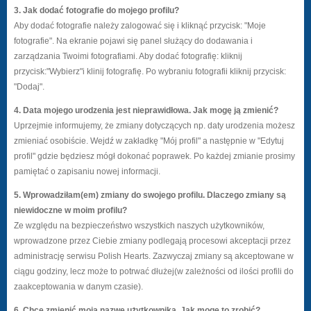
3. Jak dodać fotografie do mojego profilu?
Aby dodać fotografie należy zalogować się i kliknąć przycisk: "Moje
fotografie". Na ekranie pojawi się panel służący do dodawania i
zarządzania Twoimi fotografiami. Aby dodać fotografię: kliknij
przycisk:"Wybierz"i klinij fotografię. Po wybraniu fotografii kliknij przycisk:
"Dodaj".
4. Data mojego urodzenia jest nieprawidłowa. Jak mogę ją zmienić?
Uprzejmie informujemy, że zmiany dotyczących np. daty urodzenia możesz
zmieniać osobiście. Wejdź w zakładkę "Mój profil" a następnie w "Edytuj
profil" gdzie będziesz mógł dokonać poprawek. Po każdej zmianie prosimy
pamiętać o zapisaniu nowej informacji.
5. Wprowadziłam(em) zmiany do swojego profilu. Dlaczego zmiany są
niewidoczne w moim profilu?
Ze względu na bezpieczeństwo wszystkich naszych użytkowników,
wprowadzone przez Ciebie zmiany podlegają procesowi akceptacji przez
administrację serwisu Polish Hearts. Zazwyczaj zmiany są akceptowane w
ciągu godziny, lecz może to potrwać dłużej(w zależności od ilości profili do
zaakceptowania w danym czasie).
6. Chcę zmienić moją nazwę użytkownika. Jak mogę to zrobić?