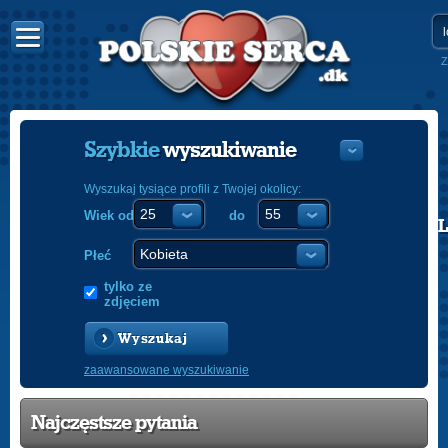
Z
Szybkie
wyszukiwanie
Wyszukaj tysiące profili z Twojej okolicy:
Wiek od
do
POLISH
ENGLISH
Płeć
tylko ze
zdjęciem
Wyszukaj
zaawansowane wyszukiwanie
Najczęstsze pytania