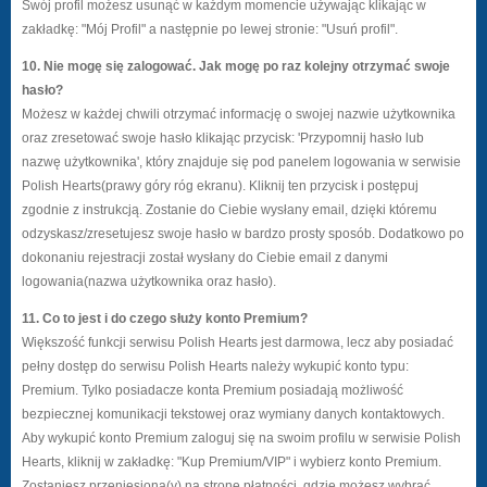
Swój profil możesz usunąć w każdym momencie używając klikając w
zakładkę: "Mój Profil" a następnie po lewej stronie: "Usuń profil".
10. Nie mogę się zalogować. Jak mogę po raz kolejny otrzymać swoje
hasło?
Możesz w każdej chwili otrzymać informację o swojej nazwie użytkownika
oraz zresetować swoje hasło klikając przycisk: 'Przypomnij hasło lub
nazwę użytkownika', który znajduje się pod panelem logowania w serwisie
Polish Hearts(prawy góry róg ekranu). Kliknij ten przycisk i postępuj
zgodnie z instrukcją. Zostanie do Ciebie wysłany email, dzięki któremu
odzyskasz/zresetujesz swoje hasło w bardzo prosty sposób. Dodatkowo po
dokonaniu rejestracji został wysłany do Ciebie email z danymi
logowania(nazwa użytkownika oraz hasło).
11. Co to jest i do czego służy konto Premium?
Większość funkcji serwisu Polish Hearts jest darmowa, lecz aby posiadać
pełny dostęp do serwisu Polish Hearts należy wykupić konto typu:
Premium. Tylko posiadacze konta Premium posiadają możliwość
bezpiecznej komunikacji tekstowej oraz wymiany danych kontaktowych.
Aby wykupić konto Premium zaloguj się na swoim profilu w serwisie Polish
Hearts, kliknij w zakładkę: "Kup Premium/VIP" i wybierz konto Premium.
Zostaniesz przeniesiona(y) na stronę płatności, gdzie możesz wybrać