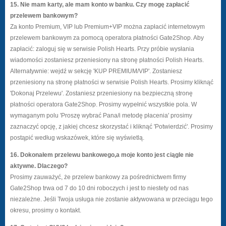
15. Nie mam karty, ale mam konto w banku. Czy mogę zapłacić
przelewem bankowym?
Za konto Premium, VIP lub Premium+VIP można zapłacić internetowym
przelewem bankowym za pomocą operatora płatności Gate2Shop. Aby
zapłacić: zaloguj się w serwisie Polish Hearts. Przy próbie wysłania
wiadomości zostaniesz przeniesiony na stronę płatności Polish Hearts.
Alternatywnie: wejdź w sekcję 'KUP PREMIUM/VIP'. Zostaniesz
przeniesiony na stronę płatności w serwisie Polish Hearts. Prosimy kliknąć
'Dokonaj Przelewu'. Zostaniesz przeniesiony na bezpieczną stronę
płatności operatora Gate2Shop. Prosimy wypełnić wszystkie pola. W
wymaganym polu 'Proszę wybrać Pana/i metodę płacenia' prosimy
zaznaczyć opcję, z jakiej chcesz skorzystać i kliknąć 'Potwierdzić'. Prosimy
postąpić według wskazówek, które się wyświetlą.
16. Dokonałem przelewu bankowego,a moje konto jest ciągle nie
aktywne. Dlaczego?
Prosimy zauważyć, że przelew bankowy za pośrednictwem firmy
Gate2Shop trwa od 7 do 10 dni roboczych i jest to niestety od nas
niezależne. Jeśli Twoja usługa nie zostanie aktywowana w przeciągu tego
okresu, prosimy o kontakt.