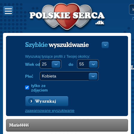
Z
Szybkie
wyszukiwanie
Wyszukaj tysiące profili z Twojej okolicy:
Wiek od
do
POLISH
ENGLISH
Płeć
tylko ze
zdjęciem
Wyszukaj
zaawansowane wyszukiwanie
Maria44444