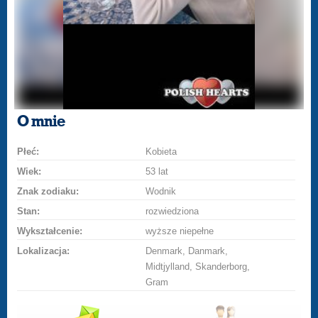
O mnie
Płeć:
Kobieta
Wiek:
53 lat
Znak zodiaku:
Wodnik
Stan:
rozwiedziona
Wykształcenie:
wyższe niepełne
Lokalizacja:
Denmark, Danmark,
Midtjylland, Skanderborg,
Gram