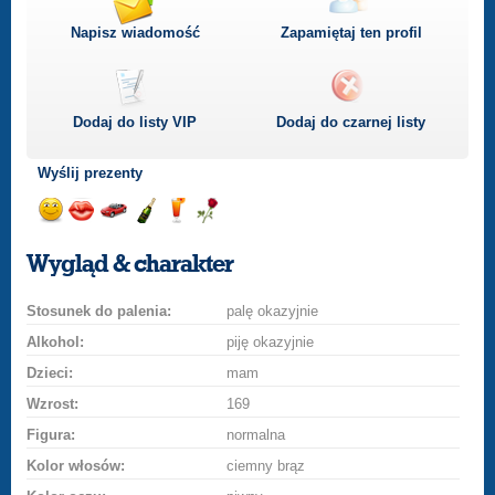
Napisz wiadomość
Zapamiętaj ten profil
Dodaj do listy
VIP
Dodaj do czarnej listy
Wyślij prezenty
Wyślij
Wyślij
Przejażdżka
Wyślij
Wyślij
Wyślij
uśmiech
buziaka
samochodem
szampana
drinka
różę
Wygląd & charakter
Stosunek do palenia:
palę okazyjnie
Alkohol:
piję okazyjnie
Dzieci:
mam
Wzrost:
169
Figura:
normalna
Kolor włosów:
ciemny brąz