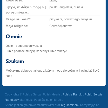
Kolor oczu:
piwny
Języki, w których mogę się
polski, angielski, duński
porozumiewać:
Czego szukasz?:
przyjaźni, poważnego związku
Moja religia to:
Chrześcijaństwo
O mnie
Jestem pogodna og wesoła .
Lubie podróże,muzykę,koncerty i lubie tanczyć
Szukam
Meżczyzny dobrego ,miłego z którym mogę się pośmiać i wyłupiać i być
sobą.
Copyrights © Polskie Serca : Polish Hearts :
Polskie Randki
:
Polski Serwis
Randkowy
dla Polek i Polaków na emigracji.
Strona jest objęta prawami autorskimi oraz
regulaminem
. Korzystając ze