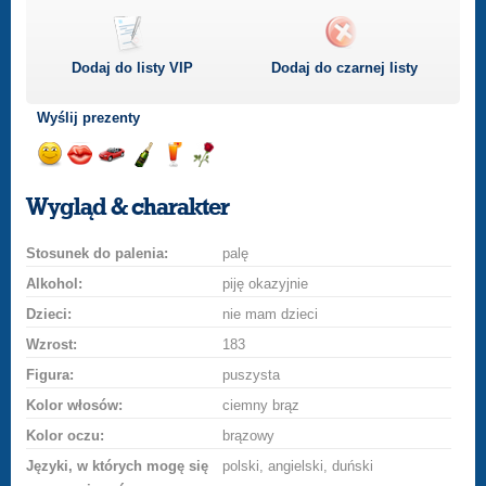
Dodaj do listy
VIP
Dodaj do czarnej listy
Wyślij prezenty
Wyślij
Wyślij
Przejażdżka
Wyślij
Wyślij
Wyślij
uśmiech
buziaka
samochodem
szampana
drinka
różę
Wygląd & charakter
Stosunek do palenia:
palę
Alkohol:
piję okazyjnie
Dzieci:
nie mam dzieci
Wzrost:
183
Figura:
puszysta
Kolor włosów:
ciemny brąz
Kolor oczu:
brązowy
Języki, w których mogę się
polski, angielski, duński