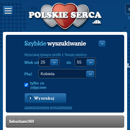
Z
Szybkie
wyszukiwanie
Wyszukaj tysiące profili z Twojej okolicy:
Wiek od
do
POLISH
ENGLISH
Płeć
tylko ze
zdjęciem
Wyszukaj
zaawansowane wyszukiwanie
Sebastians1603